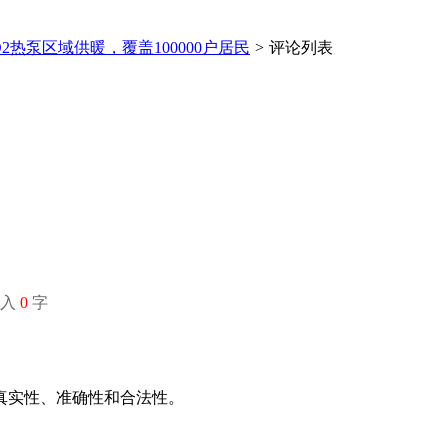
2热泵区域供暖，覆盖100000户居民
>
评论列表
输入
0
字
推广
广告服务
积分换礼
网站留言
RSS订阅
真实性、准确性和合法性。