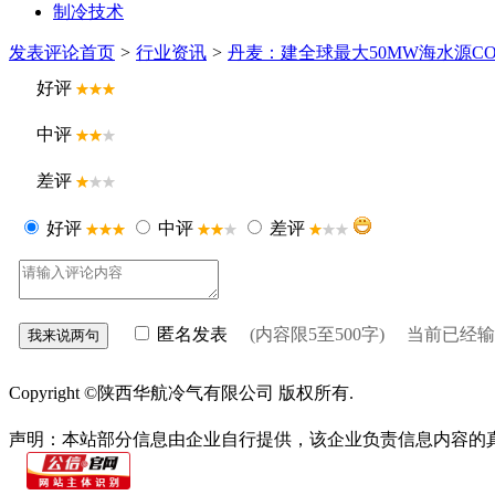
制冷技术
发表评论
首页
>
行业资讯
>
丹麦：建全球最大50MW海水源CO
好评
中评
差评
好评
中评
差评
匿名发表
(内容限5至500字) 当前已经
网站首页
关于我们
联系方式
使用协议
版权隐私
网站地图
排名
Copyright ©陕西华航冷气有限公司 版权所有.
陕ICP备2022010683号
声明：本站部分信息由企业自行提供，该企业负责信息内容的