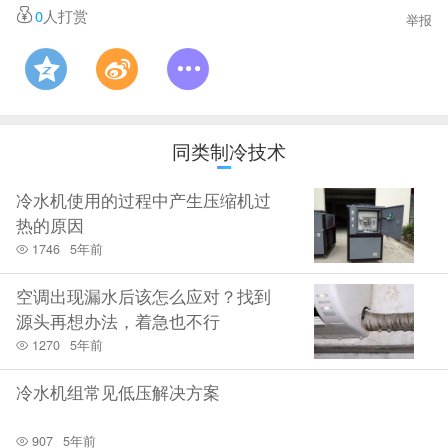
0
人打赏
举报
数。
与空气有关的因素影响人的热舒适性原因：
1)温度—人体对于温度较为敏感，而室内温度对人的热舒适性
的影响是通过与人体表面皮肤的对流换热和导热来实现的。
同类制冷技术
2)相对湿度—出汗是人体在任何气温下都存在的生理机能，只
是在气温较低时出汗量较少，往往感觉不到出汗。而相对湿度
冷水机使用的过程中产生压缩机过
热的原因
主要影响人体表面汗液的蒸发，即影响蒸发散热量的多少。相
1746
5年前
对湿度过高不仅会使人感到气闷，而且汗液不易蒸发；相对湿
空调出现漏水后该怎么应对？找到
度过低又会使人感觉干燥，引起皮肤干裂，而且易引发呼吸系
源头再想办法，着急也不行
统疾病。
1270
5年前
3)气流速度—气流速度对人的热舒适性最明显的影响是在夏季
冷水机组常见低压解决方案
送冷风时，如果冷空气的流速过大，造成吹冷风的感觉时，会
极不舒适，严重时还会致人生病。
907
5年前