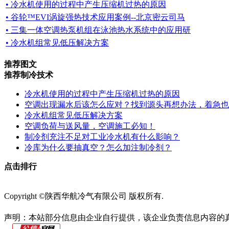
• 冷水机使用的过程中产生压缩机过热的原因
• 谷轮™EVI涡旋强热技术应用案例--北京密云司马
• 三集一体空调热泵机组在泳池热水系统中的应用研
• 冷水机组常见低压解决方案
推荐图文
推荐制冷技术
冷水机使用的过程中产生压缩机过热的原因
空调出现漏水后该怎么应对？找到源头再想办法，着急也
冷水机组常见低压解决方案
空调负荷与送风量，空调施工必知！
制冷剂充注不足对工业冷水机有什么影响？
冷库为什么要抽真空？怎么加注制冷剂？
点击排行
网站首页
关于我们
联系方式
使用协议
版权隐私
网站地图
排名
Copyright ©陕西华航冷气有限公司 版权所有.
陕ICP备2022010683号
声明：本站部分信息由企业自行提供，该企业负责信息内容的