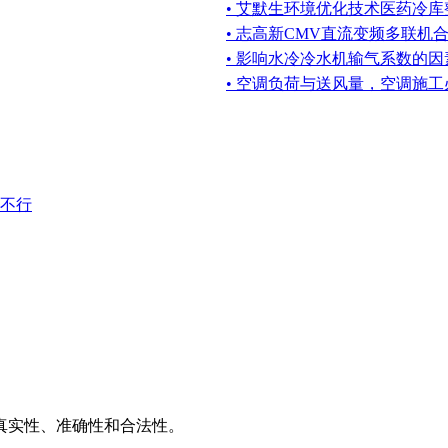
• 艾默生环境优化技术医药冷
• 志高新CMV直流变频多联机
• 影响水冷冷水机输气系数的
• 空调负荷与送风量，空调施工
不行
推广
广告服务
积分换礼
网站留言
RSS订阅
真实性、准确性和合法性。